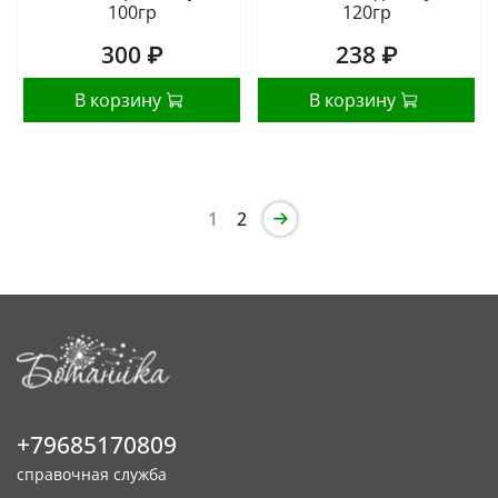
100гр
120гр
300 ₽
238 ₽
В корзину
В корзину
1
2
+79685170809
справочная служба